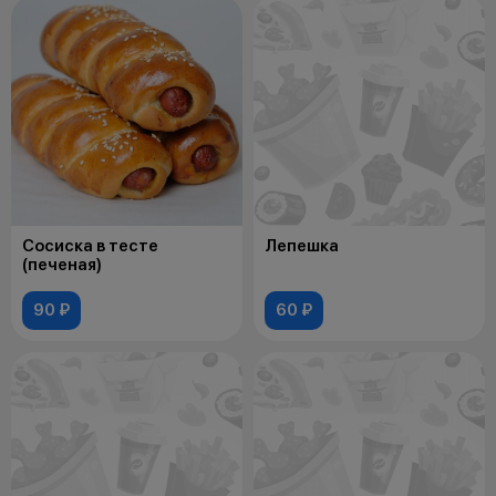
Сосиска в тесте
Лепешка
(печеная)
90 ₽
60 ₽