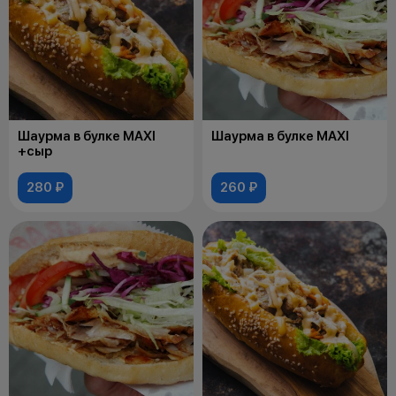
Шаурма в булке MAXI
Шаурма в булке MAXI
+сыр
280 ₽
260 ₽