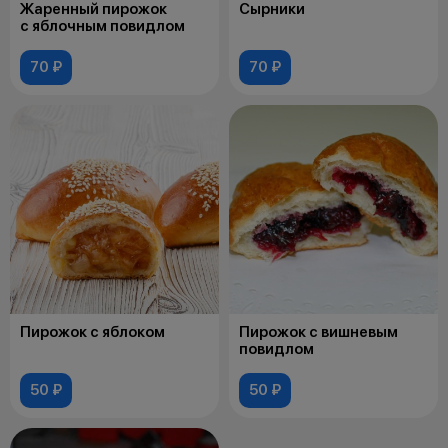
Жаренный пирожок
Сырники
с яблочным повидлом
70 ₽
70 ₽
Пирожок с яблоком
Пирожок с вишневым
повидлом
50 ₽
50 ₽