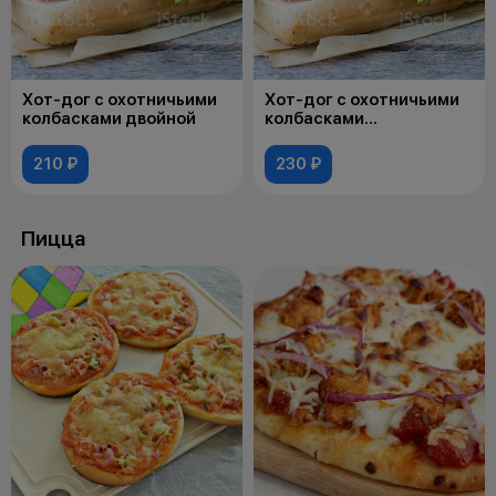
Хот-дог с охотничьими
Хот-дог с охотничьими
колбасками двойной
колбасками
двойной+сыр
210 ₽
230 ₽
Пицца