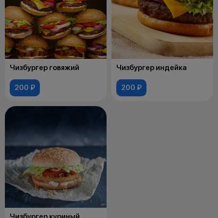
Чизбургер говяжий
Чизбургер индейка
200 ₽
200 ₽
Чизбургер куриный