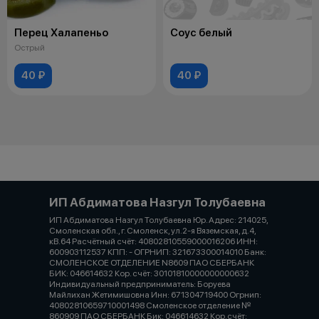
Перец Халапеньо
Соус белый
Острый
40 ₽
40 ₽
ИП Абдиматова Назгул Толубаевна
ИП Абдиматова Назгул Толубаевна Юр. Адрес: 214025,
Смоленская обл., г. Смоленск, ул.2-я Вяземская, д.4,
кВ.64 Расчётный счёт: 40802810559000016206 ИНН:
600903112537 КПП: - ОГРНИП: 321673300014010 Банк:
СМОЛЕНСКОЕ ОТДЕЛЕНИЕ N8609 ПАО СБЕРБАНК
БИК: 046614632 Кор. счёт: 30101810000000000632
Индивидуальный предприниматель: Боруева
Майлихан Жетимишовна Инн: 671304719400 Огрнип:
40802810659710001498 Смоленское отделение №
860909 ПАО СБЕРБАНК Бик: 046614632 Кор.счёт: