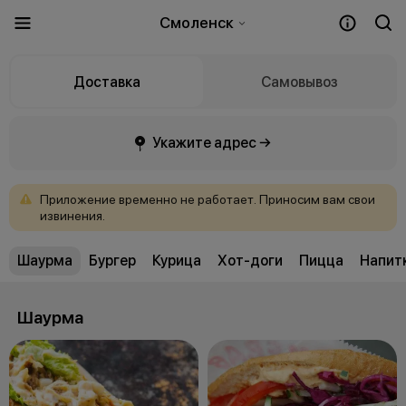
Смоленск
Доставка
Самовывоз
Укажите адрес →
Приложение
временно
не
работает.
Приносим
вам
свои
извинения.
Шаурма
Бургер
Курица
Хот-доги
Пицца
Напит
Шаурма