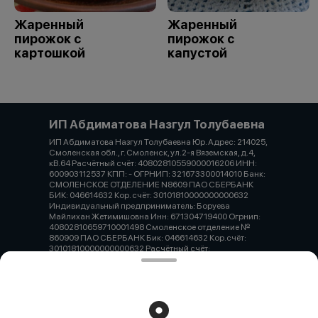
Жаренный
Жаренный
пирожок с
пирожок с
картошкой
капустой
ИП Абдиматова Назгул Толубаевна
ИП Абдиматова Назгул Толубаевна Юр. Адрес: 214025,
Смоленская обл., г. Смоленск, ул.2-я Вяземская, д.4,
кВ.64 Расчётный счёт: 40802810559000016206 ИНН:
600903112537 КПП: - ОГРНИП: 321673300014010 Банк:
СМОЛЕНСКОЕ ОТДЕЛЕНИЕ N8609 ПАО СБЕРБАНК
БИК: 046614632 Кор. счёт: 30101810000000000632
Индивидуальный предприниматель: Боруева
Майлихан Жетимишовна Инн: 671304719400 Огрнип:
40802810659710001498 Смоленское отделение №
860909 ПАО СБЕРБАНК Бик: 046614632 Кор.счёт:
30101810000000000632 Расчётный счёт:
40802810659710001498
Работает на эффективном ядре
Foodpicásso
ver. 3.2